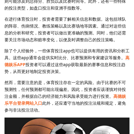
则可能涉及到总得分、胜负以及比赛时间等。此外，还有一些特殊
的投注类型，如盘口投注和亚洲手指数等。
在进行体育投注时，投资者需要了解相关信息和数据。这包括球队
的阵容、伤病情况、教练策略以及比赛场地等因素。通过对这些信
息的分析和研究，投资者可以做出更准确的预测。同时，他们还需
要关注市场动态和赔率变化，以便及时调整自己的投注策略。
除了个人经验外，一些体育投注app也可以提供有用的资讯和分析工
具。这些app通常会提供实时比分、比赛预测和专家建议等服务。
高
德娱乐APP
投资者可以通过这些app获取最新的赛事信息和投注趋
势，从而更好地制定投资决策。
然而，需要注意的是，体育投注存在一定的风险。由于比赛的不可
预测性，任何预测都可能出现偏差。因此，投资者应该谨慎对待投
注金额，并根据自己的经济能力和风险承受能力进行投资。
高德娱
乐平台登录网站入口
此外，还应遵守当地的投注法规和规定，避免
参与非法投注活动。