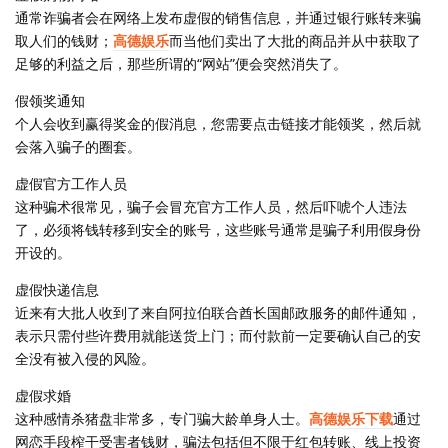
通常诈骗者会在网络上发布虚假的销售信息，并通过银行账转来骗
取人们的钱财；
高德娱乐
而当他们卖出了大批的商品并从中获取了
足够的利益之后，那些所谓的“网站”便会突然消失了。
假领奖通知
个人会收到赢得奖金的假消息，您需要点击链接才能领奖，然后就
会落入骗子的圈套。
虚假官方工作人员
这种骗术很常见，骗子会冒充官方工作人员，然后吓唬个人违法
了，必须将钱转移到安全的账号，这些账号通常是骗子利用假身份
开设的。
虚假快递信息
近来有大批人收到了来自阿拉伯联合酋长国邮政服务的邮件通知，
表示只需付些许费用就能送货上门；而付款前一定要确认自己的安
全没有被入侵的风险。
虚假求婚
这种感情杀猪盘非常多，专门骗大龄单身人士。
高德娱乐下载
通过
网恋手段榨干受害者钱财，骗法包括但不限于红包转账、线上投资