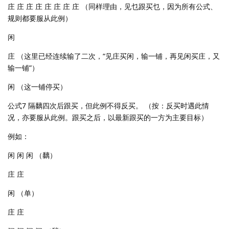
庄 庄 庄 庄 庄 庄 庄 庄 （同样理由，见乜跟买乜，因为所有公式、
规则都要服从此例）
闲
庄 （这里已经连续输了二次，“见庄买闲，输一铺，再见闲买庄，又
输一铺”）
闲 （这一铺停买）
公式7 隔黐四次后跟买，但此例不得反买。 （按：反买时遇此情
况，亦要服从此例。跟买之后，以最新跟买的一方为主要目标）
例如：
闲 闲 闲 （黐）
庄 庄
闲 （单）
庄 庄