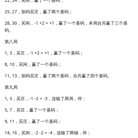
22, 24，买闲，赢了一个基码；
25, 27，加码买庄，赢了两个基码；
28, 30，买闲，-1 +2 = +1，赢了一个基码，本局合共赢了三个基
码。
第八局
1, 3，买庄，-1 +2 = +1，赢了一个基码；
8, 10，买闲，赢了一个基码；
11, 13，加码买庄，赢了两个基码，合共赢了四个基码。
第九局
1, 3，买庄，-1 -2 = -3，连输了两局，停；
5, 7，买庄，赢了一个基码；
9, 11，买庄，赢了一个基码；
14, 16，买闲，-2 -2 = -4，连输了两铺，停；