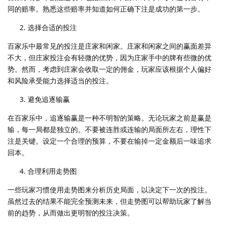
同的赔率。熟悉这些赔率并知道如何正确下注是成功的第一步。
选择合适的投注
百家乐中最常见的投注是庄家和闲家。庄家和闲家之间的赢面差异
不大，但庄家投注会有轻微的优势，因为庄家手中的牌有些微的优
势。然而，考虑到庄家会收取一定的佣金，玩家应该根据个人偏好
和风险承受能力选择适当的投注。
避免追逐输赢
在百家乐中，追逐输赢是一种不明智的策略。无论玩家之前是赢是
输，每一局都是独立的。不要被连胜或连输的局面所左右，理性下
注是关键。设定一个合理的预算，不要在输掉一定金额后一味追求
回本。
合理利用走势图
一些玩家习惯使用走势图来分析历史局面，以决定下一次的投注。
虽然过去的结果不能完全预测未来，但走势图可以帮助玩家了解当
前的趋势，从而做出更明智的投注决策。