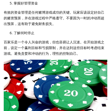
掌握好管理资金
有效的资金管理是任何赌博游戏成功的关键。玩家应该设定好自己
的赌资预算，并在游戏过程中严格遵守。不要因为一时的冲动而超
出预算，这有助于避免财务损失。
了解何时停止
百家乐是一个令人兴奋的游戏，但也容易让人沉迷。在开始游戏之
前，设定一个赢利目标和亏损限制，并在达到这些目标时考虑结束
游戏。避免贪婪和冲动的行为，理性的控制自己。