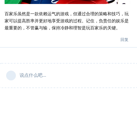
百家乐虽然是一款依赖运气的游戏，但通过合理的策略和技巧，玩
家可以提高胜率并更好地享受游戏的过程。记住，负责任的娱乐是
最重要的，不管赢与输，保持冷静和理智是玩百家乐的关键。
回复
说点什么吧...