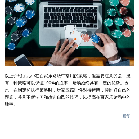
以上介绍了几种在百家乐赌场中常用的策略，但需要注意的是，没
有一种策略可以保证100%的胜率，赌场始终具有一定的优势。因
此，在制定和执行策略时，玩家应该理性对待赌博，控制好自己的
预算，并且不断学习和改进自己的技巧，以提高在百家乐赌场中的
胜率。
回复