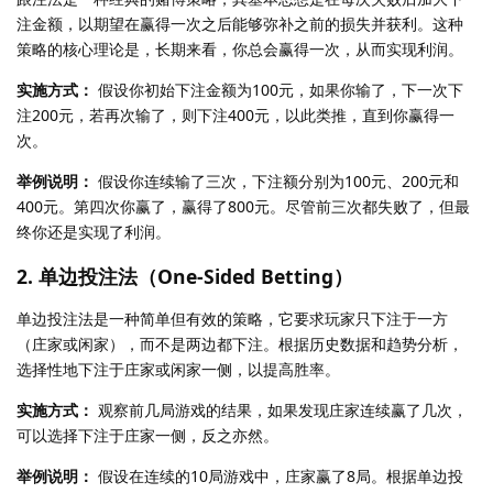
注金额，以期望在赢得一次之后能够弥补之前的损失并获利。这种
策略的核心理论是，长期来看，你总会赢得一次，从而实现利润。
实施方式：
假设你初始下注金额为100元，如果你输了，下一次下
注200元，若再次输了，则下注400元，以此类推，直到你赢得一
次。
举例说明：
假设你连续输了三次，下注额分别为100元、200元和
400元。第四次你赢了，赢得了800元。尽管前三次都失败了，但最
终你还是实现了利润。
2.
单边投注法（One-Sided Betting）
单边投注法是一种简单但有效的策略，它要求玩家只下注于一方
（庄家或闲家），而不是两边都下注。根据历史数据和趋势分析，
选择性地下注于庄家或闲家一侧，以提高胜率。
实施方式：
观察前几局游戏的结果，如果发现庄家连续赢了几次，
可以选择下注于庄家一侧，反之亦然。
举例说明：
假设在连续的10局游戏中，庄家赢了8局。根据单边投