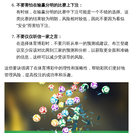
不要害怕在输赢分明的比赛上下注：
有时候，在输赢分明的比赛中下注可能是一个不错的选择。这
类比赛的结果较为明朗，风险相对较低，因此不要因为看似
“安全”而害怕下注。
不要仅仅听信一家之言：
在选择体育博彩时，不要只听从单一的预测或建议。布兰登建
议至少应该对比两到三家的预测和分析，以获取更全面和准确
的信息，这样可以减少受误导的风险。
这些要诀强调了在体育博彩中的理性和策略性，帮助彩民们更好地
管理风险，提高投注的成功率和乐趣。