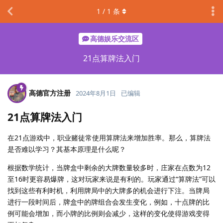
1
/
1
条
高德娱乐交流区
21点算牌法入门
高德官方注册
2024年8月1日
已编辑
21点算牌法入门
在21点游戏中，职业赌徒常使用算牌法来增加胜率。那么，算牌法
是否难以学习？其基本原理是什么呢？
根据数学统计，当牌盒中剩余的大牌数量较多时，庄家在点数为12
至16时更容易爆牌，这对玩家来说是有利的。玩家通过“算牌法”可以
找到这些有利时机，利用牌局中的大牌多的机会进行下注。当牌局
进行一段时间后，牌盒中的牌组合会发生变化，例如，十点牌的比
例可能会增加，而小牌的比例则会减少，这样的变化使得游戏变得