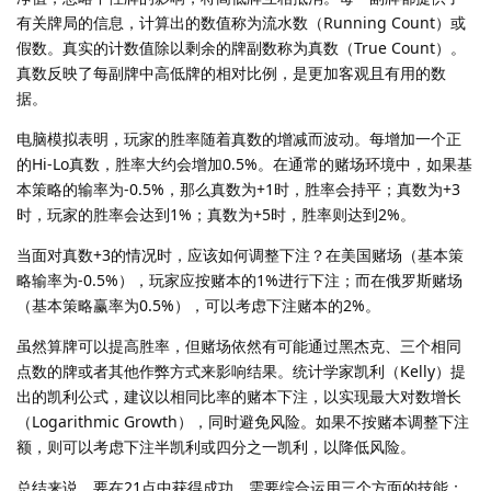
有关牌局的信息，计算出的数值称为流水数（Running Count）或
假数。真实的计数值除以剩余的牌副数称为真数（True Count）。
真数反映了每副牌中高低牌的相对比例，是更加客观且有用的数
据。
电脑模拟表明，玩家的胜率随着真数的增减而波动。每增加一个正
的Hi-Lo真数，胜率大约会增加0.5%。在通常的赌场环境中，如果基
本策略的输率为-0.5%，那么真数为+1时，胜率会持平；真数为+3
时，玩家的胜率会达到1%；真数为+5时，胜率则达到2%。
当面对真数+3的情况时，应该如何调整下注？在美国赌场（基本策
略输率为-0.5%），玩家应按赌本的1%进行下注；而在俄罗斯赌场
（基本策略赢率为0.5%），可以考虑下注赌本的2%。
虽然算牌可以提高胜率，但赌场依然有可能通过黑杰克、三个相同
点数的牌或者其他作弊方式来影响结果。统计学家凯利（Kelly）提
出的凯利公式，建议以相同比率的赌本下注，以实现最大对数增长
（Logarithmic Growth），同时避免风险。如果不按赌本调整下注
额，则可以考虑下注半凯利或四分之一凯利，以降低风险。
总结来说，要在21点中获得成功，需要综合运用三个方面的技能：