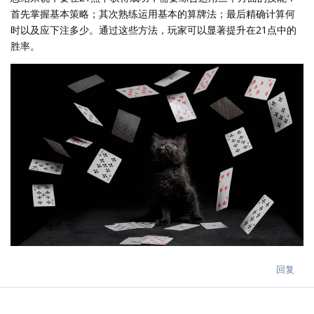
首先掌握基本策略；其次熟练运用基本的算牌法；最后精确计算何
时以及应下注多少。通过这些方法，玩家可以显著提升在21点中的
胜率。
回复