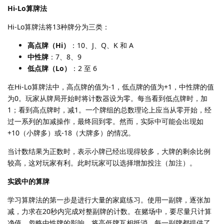
Hi-Lo算牌法
Hi-Lo算牌法将13种牌分为三类：
高点牌（Hi）
：10、J、Q、K 和 A
中性牌
：7、8、9
低点牌（Lo）
：2 至 6
在Hi-Lo算牌法中，高点牌的值为-1，低点牌的值为+1，中性牌的值
为0。玩家从牌局开始时将计数器设为零。每当看到低点牌时，加
1；看到高点牌时，减1。一个牌组的总数理论上应当从零开始，经
过一系列的加减操作，最终回到零。然而，实际中可能会出现如
+10（小牌多）或-18（大牌多）的情况。
当计数结果为正数时，表示小牌已经出现得较多，大牌的剩余比例
较高，这对玩家有利。此时玩家可以选择增加投注（加注）。
实践中的算牌
学习算牌法的第一步是进行大量的家庭练习。使用一副牌，逐张加
减，力求在20秒内完成对整副牌的计数。在赌场中，要尽量只计算
净值，忽略中性牌的影响，将高低牌互相抵消。每一副牌都提供了