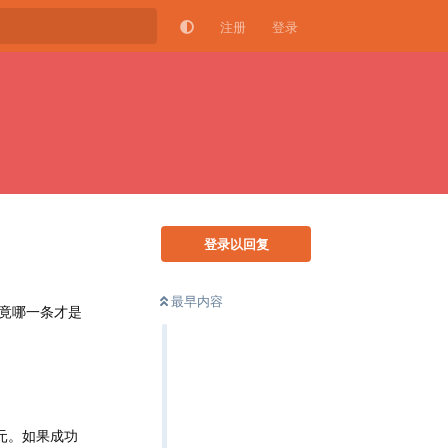
注册
登录
登录以回复
最早内容
竟哪一条才是
元。如果成功