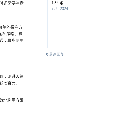
时还需要注意
1
/
1
条
八月 2024
简单的投注方
这种策略。投
式，最多使用
最新回复
败，则进入第
钱七百元。
效地利用有限