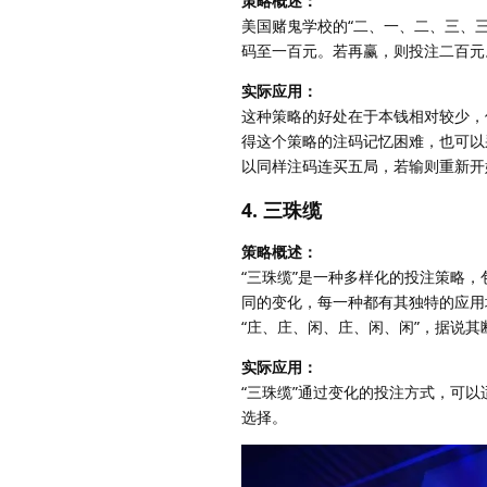
策略概述：
美国赌鬼学校的“二、一、二、三、
码至一百元。若再赢，则投注二百元
实际应用：
这种策略的好处在于本钱相对较少，
得这个策略的注码记忆困难，也可以
以同样注码连买五局，若输则重新开
4. 三珠缆
策略概述：
“三珠缆”是一种多样化的投注策略，
同的变化，每一种都有其独特的应用
“庄、庄、闲、庄、闲、闲”，据说
实际应用：
“三珠缆”通过变化的投注方式，可
选择。