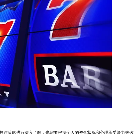
投注策略进行深入了解，也需要根据个人的资金状况和心理承受能力来选