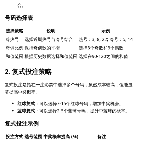
合。
号码选择表
选择策略
说明
示例
冷热号
选择近期热号与冷号结合
热号：3, 8, 22; 冷号：5, 14
奇偶比例
保持奇偶数的平衡
选择3个奇数和3个偶数
和值范围
根据历史数据选择和值范围
选择在90-120之间的和值
2. 复式投注策略
复式投注是指在一注彩票中选择多个号码，虽然成本较高，但能显
著提高中奖概率。
红球复式
：可以选择7-15个红球号码，增加中奖机会。
蓝球复式
：可以选择2-5个蓝球号码，提升中蓝球的概率。
复式投注示例
投注方式
选号范围
中奖概率提高 (%)
备注