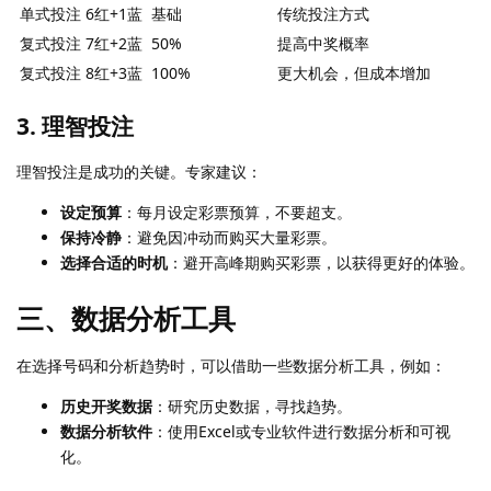
单式投注
6红+1蓝
基础
传统投注方式
复式投注
7红+2蓝
50%
提高中奖概率
复式投注
8红+3蓝
100%
更大机会，但成本增加
3. 理智投注
理智投注是成功的关键。专家建议：
设定预算
：每月设定彩票预算，不要超支。
保持冷静
：避免因冲动而购买大量彩票。
选择合适的时机
：避开高峰期购买彩票，以获得更好的体验。
三、数据分析工具
在选择号码和分析趋势时，可以借助一些数据分析工具，例如：
历史开奖数据
：研究历史数据，寻找趋势。
数据分析软件
：使用Excel或专业软件进行数据分析和可视
化。