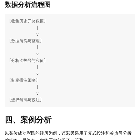
数据分析流程图
[收集历史开奖数据]

           |

           v

[数据清洗与整理]

           |

           v

[分析冷热号与和值]

           |

           v

[制定投注策略]

           |

           v

[选择号码与投注]
四、案例分析
以某位成功彩民的经历为例，该彩民采用了复式投注和冷热号分析