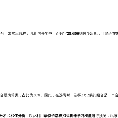
热号，常常出现在近几期的开奖中，而数字
28
和
06
则较少出现，可能会在
组合最为常见，占比为30%。因此，在选号时，选择3奇2偶的组合是一个
分析
和
和值分析
，以及利用
蒙特卡洛模拟
或
机器学习模型
进行预测，玩家