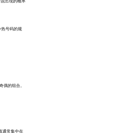
”来说出现的概率
冷热号码的规
奇偶的组合。
值通常集中在