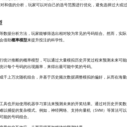
。通过对和值的分析，玩家可以对自己的选号范围进行优化，避免选择过大或
型
等数据分析方法，玩家能够筛选出相对较为常见的号码组合。然而，实际
会借助
概率模型
来提升投注的科学性。
行统计推断的概率模型，可以通过大量模拟历史开奖过程来预测未来可能
统计每个号码的出现频率，来得出最可能中奖的号码。
成千上万次随机组合，并基于历史频次数据调整模拟的偏好，从而在海量
工具也开始使用机器学习算法来预测未来的开奖结果。通过对历史开奖数
难以捕捉的复杂模式。例如，神经网络、支持向量机（SVM）等算法可
可能的号码组合。