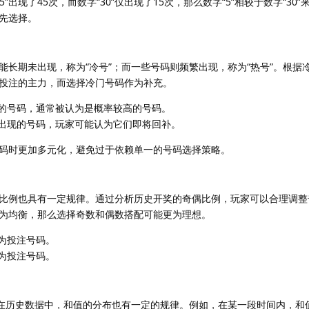
”出现了45次，而数字“30”仅出现了15次，那么数字“5”相较于数字“30
先选择。
能长期未出现，称为“冷号”；而一些号码则频繁出现，称为“热号”。根据
投注的主力，而选择冷门号码作为补充。
的号码，通常被认为是概率较高的号码。
出现的号码，玩家可能认为它们即将回补。
码时更加多元化，避免过于依赖单一的号码选择策略。
比例也具有一定规律。通过分析历史开奖的奇偶比例，玩家可以合理调整
为均衡，那么选择奇数和偶数搭配可能更为理想。
为投注号码。
为投注号码。
。在历史数据中，和值的分布也有一定的规律。例如，在某一段时间内，和