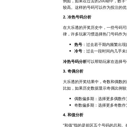
例如，如果在过去的200期中，数字“5
较高。这样的号码可以作为投注的优
2.
冷热号码分析
在大乐透的开奖历史中，一些号码可
律，许多玩家习惯选择热门号码作为
热号
：过去若干期内频繁出现
冷号
：过去一段时间内几乎未
冷热号码分析
可以帮助玩家在选择号
3.
奇偶分析
大乐透的开奖结果中，奇数和偶数的
比如，如果历史数据显示奇偶比例较
偶数偏多期：选择更多偶数作
奇数偏多期：选择更多奇数作
4.
和值分析
“和值”指的是前区五个号码的总和