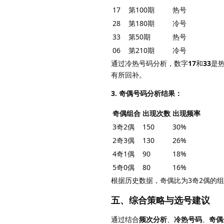
17
第100期
热号
28
第180期
冷号
33
第50期
热号
06
第210期
冷号
通过冷热号码分析，数字
17
和
33
是
有所回补。
3. 奇偶号码分析结果：
奇偶组合
出现次数
出现频率
3奇2偶
150
30%
2奇3偶
130
26%
4奇1偶
90
18%
5奇0偶
80
16%
根据历史数据，奇偶比为3奇2偶的
五、综合策略与选号建议
通过结合
频次分析
、
冷热号码
、
奇偶