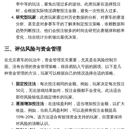
率中等的玩法，避免出现过多的波动。此类玩家在选择投注
时，会根据实际情况调整投注金额，避免一次性投入过多。
研究型玩家
：此类玩家通过对历史数据的分析、对赛车的赛道
分析、甚至是对参赛车手的了解来制定投注策略，依赖数据和
趋势判断投注。他们会投注较多的时间去研究比赛规律和赔率
变化，结合统计分析做出最优决策。
三、评估风险与资金管理
在北京赛车的玩法中，资金管理至关重要，尤其是在风险控制方
面。没有合理的资金管理策略，很容易陷入亏损的困境。以下是几
种资金管理的方法，玩家可以根据自己的情况选择合适的策略。
固定投注法
：每次投注相同的金额。例如，玩家决定每次投注
50元，无论游戏结果如何，投注金额都不会变化。此法适合
那些风险较低且稳定增长的玩家。
逐渐增加投注法
：在连续盈利时，适当增加投注金额，以扩大
收益。例如，当前几局盈利时，可以选择将投注金额提高
10%-20%。该方法适合有较强资金支持的玩家，但需要保持
对风险的清晰认识。