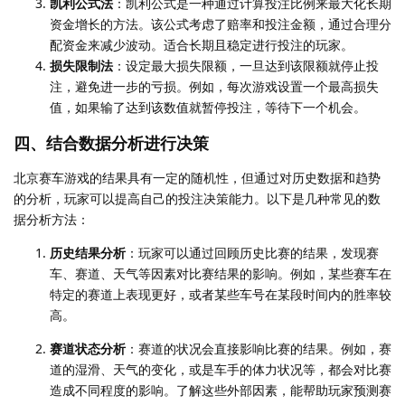
凯利公式法
：凯利公式是一种通过计算投注比例来最大化长期
资金增长的方法。该公式考虑了赔率和投注金额，通过合理分
配资金来减少波动。适合长期且稳定进行投注的玩家。
损失限制法
：设定最大损失限额，一旦达到该限额就停止投
注，避免进一步的亏损。例如，每次游戏设置一个最高损失
值，如果输了达到该数值就暂停投注，等待下一个机会。
四、结合数据分析进行决策
北京赛车游戏的结果具有一定的随机性，但通过对历史数据和趋势
的分析，玩家可以提高自己的投注决策能力。以下是几种常见的数
据分析方法：
历史结果分析
：玩家可以通过回顾历史比赛的结果，发现赛
车、赛道、天气等因素对比赛结果的影响。例如，某些赛车在
特定的赛道上表现更好，或者某些车号在某段时间内的胜率较
高。
赛道状态分析
：赛道的状况会直接影响比赛的结果。例如，赛
道的湿滑、天气的变化，或是车手的体力状况等，都会对比赛
造成不同程度的影响。了解这些外部因素，能帮助玩家预测赛