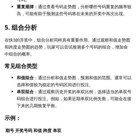
重复规律
：通过查看号码走势图，分析哪些号码重复的频率较
高，可能有助于预测这些号码将在未来的开奖中再次出现。
5. 组合分析
在快3的开奖中，组合分析同样具有重要作用。通过观察和值走势图
和跨度走势图的趋势，玩家可以尝试推测多个号码的组合，增加命
中组合的概率。
常见组合类型
和值组合
：通过分析和值走势图，预测和值的范围。通常可以
选择和值较为稳定的号码区间进行投注。
单双组合
：通过观察历史开奖的单双比例，选择适当的单双号
码组合进行投注。例如，如果近期单双比例失衡，可能会在接
下来的几期恢复平衡。
示例：
期号
开奖号码
和值
跨度
单双