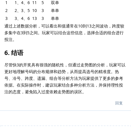
1
1、4、6
11
5
双单
2
2、3、5
10
3
单单
3
3、4、6
13
3
单单
通过上述数据分析，可以看出和值通常在10到13之间波动，跨度较
多集中在3到5之间。玩家可以结合这些信息，选择合适的组合进行
投注。
6. 结语
尽管快3的开奖具有很强的随机性，但通过走势图的分析，玩家可以
更好地理解号码的分布规律和趋势，从而提高选号的精准度。热
号、冷号、跨度、遗漏、组合等分析方法为玩家提供了更多的参考
依据。在实际操作时，建议玩家结合多种分析方法，并保持理性投
注的态度，避免陷入过度依赖走势图的误区。
回复