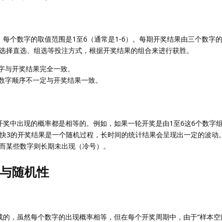
，每个数字的取值范围是1至6（通常是1-6）。每期开奖结果由三个数字
选择直选、组选等投注方式，根据开奖结果的组合来进行获胜。
字与开奖结果完全一致。
数字顺序不一定与开奖结果一致。
开奖中出现的概率都是相等的。例如，如果一轮开奖是由1至6这6个数字
于快3的开奖结果是一个随机过程，长时间的统计结果会呈现出一定的波动
而某些数字则长期未出现（冷号）。
与随机性
成的，虽然每个数字的出现概率相等，但在每个开奖周期中，由于“样本空