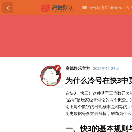
合作联系TG:@hezuo181
高德娱乐官方
2025年4月27日
为什么冷号在快3中
在快3（快三）这种基于三位数开奖
“热号”是玩家经常讨论的两个概念
论上每个数字的出现概率是相等的，
历史数据等多方面分析，解释为什么
一、快3的基本规则