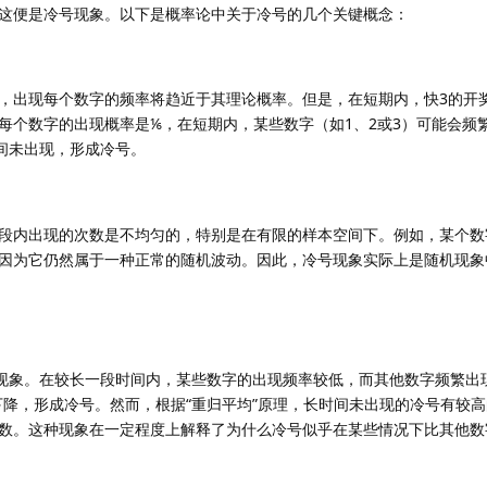
这便是冷号现象。以下是概率论中关于冷号的几个关键概念：
，出现每个数字的频率将趋近于其理论概率。但是，在短期内，快3的开
每个数字的出现概率是⅙，在短期内，某些数字（如1、2或3）可能会频
时间未出现，形成冷号。
段内出现的次数是不均匀的，特别是在有限的样本空间下。例如，某个数
因为它仍然属于一种正常的随机波动。因此，冷号现象实际上是随机现象
”现象。在较长一段时间内，某些数字的出现频率较低，而其他数字频繁出
下降，形成冷号。然而，根据“重归平均”原理，长时间未出现的冷号有较
数。这种现象在一定程度上解释了为什么冷号似乎在某些情况下比其他数