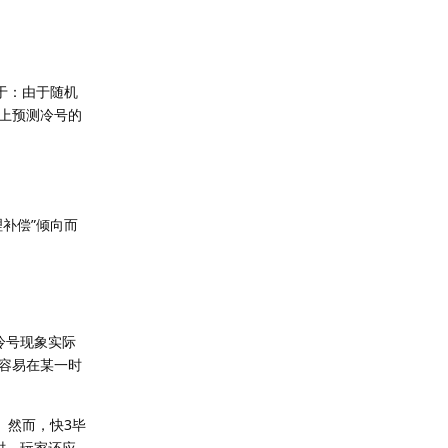
于：由于随机
上预测冷号的
补偿”倾向而
冷号现象实际
容易在某一时
。然而，快3毕
时，玩家还应