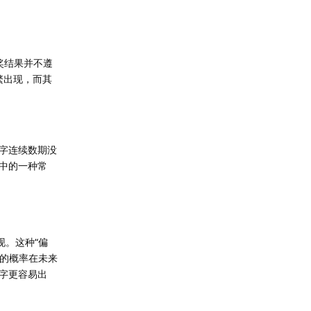
奖结果并不遵
繁出现，而其
字连续数期没
中的一种常
现。这种“偏
高的概率在未来
字更容易出