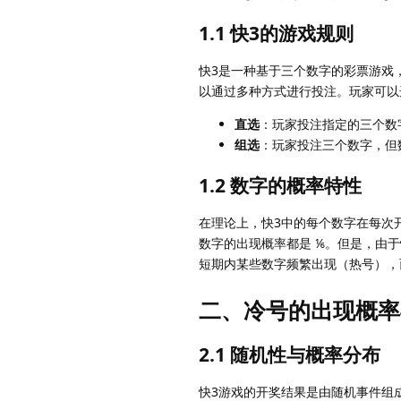
1.1 快3的游戏规则
快3是一种基于三个数字的彩票游戏
以通过多种方式进行投注。玩家可以
直选
：玩家投注指定的三个数
组选
：玩家投注三个数字，但
1.2 数字的概率特性
在理论上，快3中的每个数字在每次
数字的出现概率都是 ⅙。但是，由
短期内某些数字频繁出现（热号），
二、冷号的出现概率
2.1 随机性与概率分布
快3游戏的开奖结果是由随机事件组