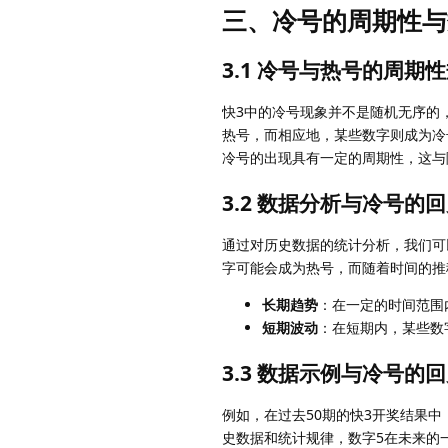
三、冷号的周期性与
3.1 冷号与热号的周期
快3中的冷号现象并不是随机无序的
热号，而相应地，某些数字则成为冷
冷号的出现具有一定的周期性，这与
3.2 数据分析与冷号的
通过对历史数据的统计分析，我们可
字可能会成为热号，而随着时间的推
长期趋势
：在一定的时间范围
短期波动
：在短期内，某些数
3.3 数据示例与冷号的
例如，在过去50期的快3开奖结果
史数据和统计规律，数字5在未来的