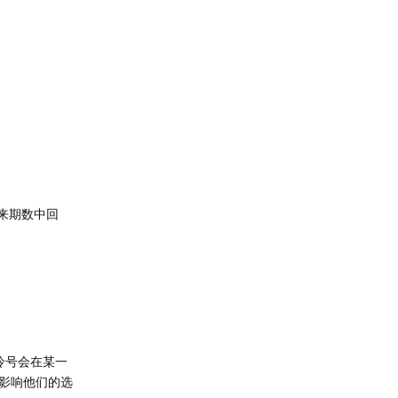
来期数中回
冷号会在某一
影响他们的选