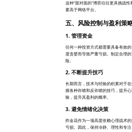
这种“面对面的”博弈往往更具挑战
要高于网络平台。
五、风险控制与盈利策
1. 管理资金
任何一种投资方式都需要具备有效的
度贪婪而导致严重亏损。制定合理的
险。
2. 不断提升技巧
长期而言，技术与经验的积累对于在
握各种诈唬和反诈唬的技巧，提升心
验，提升其盈利的概率。
3. 避免情绪化决策
炸金花作为一项高度依赖心理战术的
亏损。因此，保持冷静、理性和专注