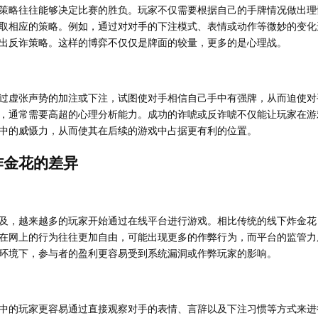
策略往往能够决定比赛的胜负。玩家不仅需要根据自己的手牌情况做出理
取相应的策略。例如，通过对对手的下注模式、表情或动作等微妙的变化
出反诈策略。这样的博弈不仅仅是牌面的较量，更多的是心理战。
过虚张声势的加注或下注，试图使对手相信自己手中有强牌，从而迫使对
，通常需要高超的心理分析能力。成功的诈唬或反诈唬不仅能让玩家在游
中的威慑力，从而使其在后续的游戏中占据更有利的位置。
炸金花的差异
及，越来越多的玩家开始通过在线平台进行游戏。相比传统的线下炸金花
在网上的行为往往更加自由，可能出现更多的作弊行为，而平台的监管力
环境下，参与者的盈利更容易受到系统漏洞或作弊玩家的影响。
中的玩家更容易通过直接观察对手的表情、言辞以及下注习惯等方式来进