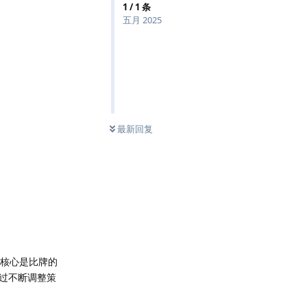
1
/
1
条
五月 2025
最新回复
的核心是比牌的
过不断调整策