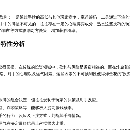
盈利：一是通过手牌的高低与其他玩家竞争，赢得筹码；二是通过下注的
手中的牌是不可见的，往往存在一定的心理博弈成分，熟悉这些技巧的玩
“诈唬”等方式影响对方决策，增加获胜概率。
的特性分析
期获得回报。在传统的投资领域中，盈利与风险是紧密相连的。而在炸金花
略、对手的心理以及运气因素。这些因素的不可预测性使得炸金花的“投资
张牌的组合决定，但往往受制于玩家的决策及对手反应。
略、诈唬策略等，能够极大提高赢钱概率。
手的行为、反应及下注方式，判断其手牌情况。
运气在决定最终结果上占据很大比重。