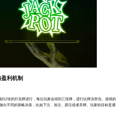
与盈利机制
副52张的扑克牌进行，每位玩家会得到三张牌，进行比牌决胜负。游戏
做出不同的策略决策，比如下注、加注、跟注或者弃牌。玩家的目标是通