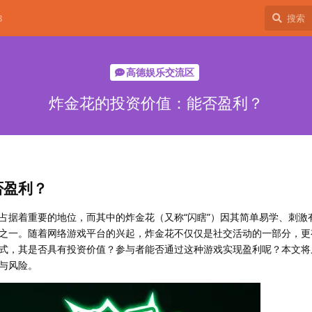
8
高德娱乐交流区
炸金花的投资价值：能否盈利？
否盈利？
占据着重要的地位，而其中的炸金花（又称“闪瞎”）因其简单易学、刺激
之一。随着网络游戏平台的兴起，炸金花不仅仅是社交活动的一部分，更有
式，其是否具有投资价值？参与者能否通过这种游戏实现盈利呢？本文将
与风险。