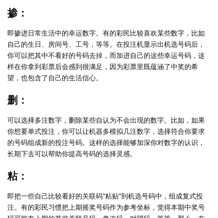
掺：
即掺进日常生活中的幸运数字。有的彩民比较喜欢某些数字，比如
自己的生日、房间号、工号，等等。在投注机显示出机选号码后，
你可以把其中不看好的号码去掉，而加进自己的这些幸运号码，这
样在你拿到彩票后会感到很满足，因为彩票里既蕴涵了中奖的希
望，也包含了自己的生活信心。
删：
可以选择多注数字，删除某些自认为不会出现的数字。比如，如果
你想要单式投注，你可以让机器多模拟几注数字，选择符合你要求
的号码组成新的投注号码。这样的选择能够加深你对数字的认识，
长期下去可以帮助你提高号码的选择灵感。
粘：
即把一些自己比较看好的关联码“粘贴”到机选号码中，组成复式投
注。有的彩民习惯把上期摇奖号码作为参考坐标，觉得本期中奖号