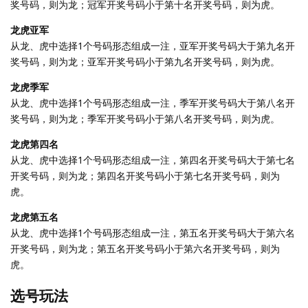
奖号码，则为龙；冠军开奖号码小于第十名开奖号码，则为虎。
龙虎亚军
从龙、虎中选择1个号码形态组成一注，亚军开奖号码大于第九名开
奖号码，则为龙；亚军开奖号码小于第九名开奖号码，则为虎。
龙虎季军
从龙、虎中选择1个号码形态组成一注，季军开奖号码大于第八名开
奖号码，则为龙；季军开奖号码小于第八名开奖号码，则为虎。
龙虎第四名
从龙、虎中选择1个号码形态组成一注，第四名开奖号码大于第七名
开奖号码，则为龙；第四名开奖号码小于第七名开奖号码，则为
虎。
龙虎第五名
从龙、虎中选择1个号码形态组成一注，第五名开奖号码大于第六名
开奖号码，则为龙；第五名开奖号码小于第六名开奖号码，则为
虎。
选号玩法