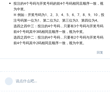
投注的4个号码与开奖号码的前4个号码相同且顺序一致，视
为中奖。
※ 例如：开奖号码为1、2、3、4、5、6、7、8、9、10，投
注号码第一位为1、第二位为2、第三位为3、第四位为4。
选四之四中三：投注的4个号码，只要有3个号码与开奖号码
前4个号码其中3码相同且顺序一致，视为中奖。
选四之四中二：投注的4个号码，只要有2个号码与开奖号码
前4个号码其中2码相同且顺序一致，视为中奖。
回复
说点什么吧...