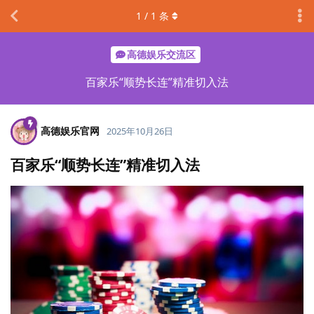
1
/
1
条
高德娱乐交流区
百家乐“顺势长连”精准切入法
高德娱乐官网
2025年10月26日
百家乐“顺势长连”精准切入法