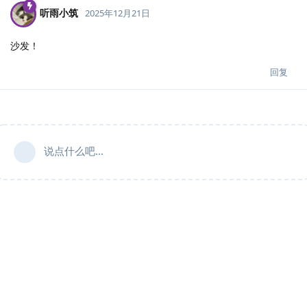
听雨小筑
2025年12月21日
沙发！
回复
说点什么吧...