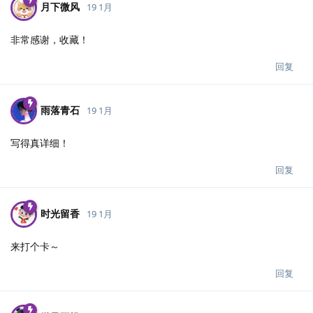
月下微风
19 1月
非常感谢，收藏！
回复
雨落青石
19 1月
写得真详细！
回复
时光留香
19 1月
来打个卡～
回复