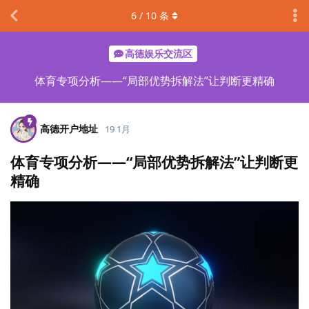
6
/
10
条
高德娱乐交流区
体育专项分析——“局部优势拆解法”让判断更精确
高德开户地址
19 1月
体育专项分析——“局部优势拆解法”让判断更
精确