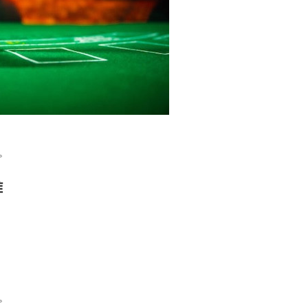
。
难
。