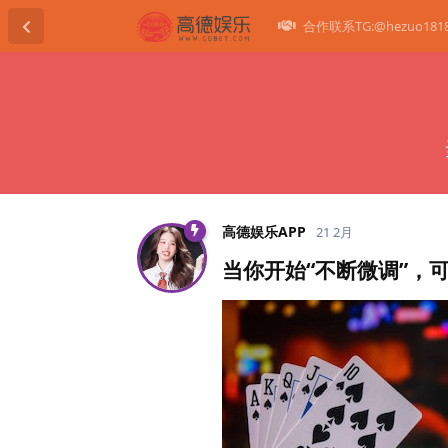
合作联系TG:@hezuo181
高德娱乐APP
21 2月
当你开始“不断微调”，