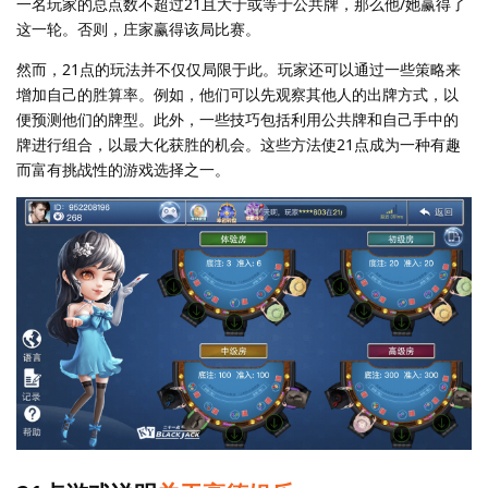
一名玩家的总点数不超过21且大于或等于公共牌，那么他/她赢得了
这一轮。否则，庄家赢得该局比赛。
然而，21点的玩法并不仅仅局限于此。玩家还可以通过一些策略来
增加自己的胜算率。例如，他们可以先观察其他人的出牌方式，以
便预测他们的牌型。此外，一些技巧包括利用公共牌和自己手中的
牌进行组合，以最大化获胜的机会。这些方法使21点成为一种有趣
而富有挑战性的游戏选择之一。