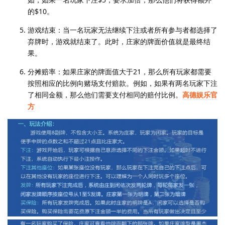
的$10。
游戏结束：当一名玩家无法继续下注或者所有参与者都选择了
弃牌时，游戏就结束了。此时，庄家的牌面价值就是最终结
果。
分摊赔率：如果庄家的牌面值大于21，那么所有玩家都需要
按照相应的比例向赌场支付赔款。例如，如果有两名玩家下注
了相同金额，那么他们需要支付相同的赔付比例。
高德娱乐官
方