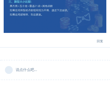
回复
说点什么吧...