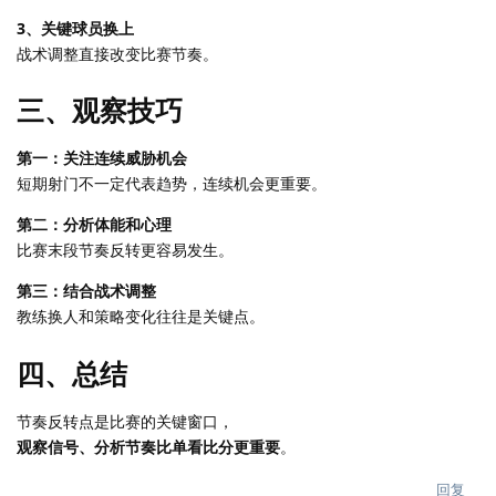
3、关键球员换上
战术调整直接改变比赛节奏。
三、观察技巧
第一：关注连续威胁机会
短期射门不一定代表趋势，连续机会更重要。
第二：分析体能和心理
比赛末段节奏反转更容易发生。
第三：结合战术调整
教练换人和策略变化往往是关键点。
四、总结
节奏反转点是比赛的关键窗口，
观察信号、分析节奏比单看比分更重要
。
回复