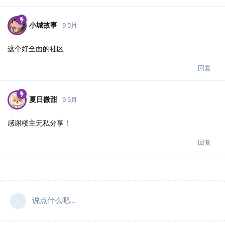
小城故事
9 5月
这个好全面的社区
回复
夏日微甜
9 5月
感谢楼主无私分享！
回复
说点什么吧...