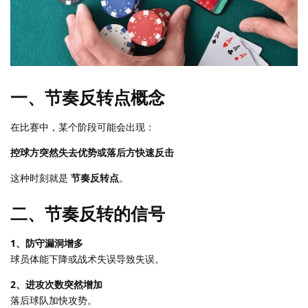
一、节奏反转点概念
在比赛中，某个阶段可能会出现：
控球方突然失去优势或落后方快速反击
这种时刻就是
节奏反转点
。
二、节奏反转的信号
1、防守漏洞增多
球员体能下降或战术失误导致失误。
2、进攻次数突然增加
落后球队加快攻势。