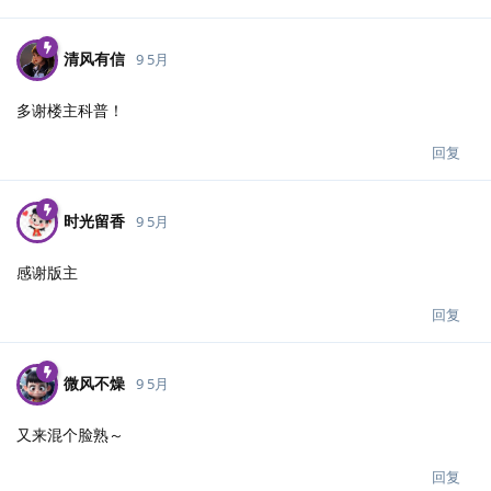
清风有信
9 5月
多谢楼主科普！
回复
时光留香
9 5月
感谢版主
回复
微风不燥
9 5月
又来混个脸熟～
回复