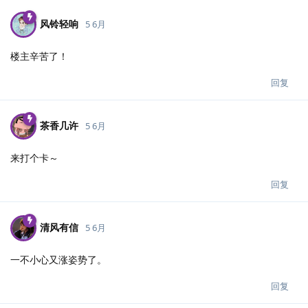
风铃轻响
5 6月
楼主辛苦了！
回复
茶香几许
5 6月
来打个卡～
回复
清风有信
5 6月
一不小心又涨姿势了。
回复