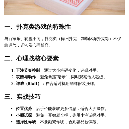
一、扑克类游戏的特殊性
与百家乐、轮盘不同，扑克类（德州扑克、加勒比海扑克等）不仅
靠运气，还涉及心理博弈。
二、心理战核心要素
下注节奏控制
：通过大小筹码变化，迷惑对手。
表情与动作
：避免暴露“暗示”，同时观察他人破绽。
诈唬（Bluff）
：在合适时机用弱牌假装强牌。
三、实战技巧
位置优势
：后手位能获取更多信息，适合大胆操作。
小额试探
：避免一开始就全押，先用小注试探对手。
选择性诈唬
：不要频繁诈唬，否则容易被识破。