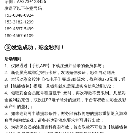
示例：AA373+123456
发送至以下任意号码：
153-0348-0924
153-3182-1299
189-4537-5499
180-4567-6109
③发送成功，彩金秒到！
活动细则
1、仅限通过【手机APP】下载注册并登录的会员参与；
2、新会员完成绑定银行卡后，发送短信验证，彩金自动到账！
3、本活动彩金投注【PG电子】完成8倍流水，盈利满373元后，通
过【钱能钱包】提现，且钱能钱包需完成实名信息达到LV2；
4、领取彩金会员账号额度低于1元时，再次存款不受限制。凡是彩
金盈利后充值，或投注PG电子除外的游戏，平台有权收回彩金及彩
金产生的盈利；
5、如未达到可申请提款条件，财务部有权将您的提款重新返入游戏
账号内继续游戏，请务必达到流水要求方可进行出款；
6、为确保会员的注册资料真实有效，首次取款不可修改【钱能钱包