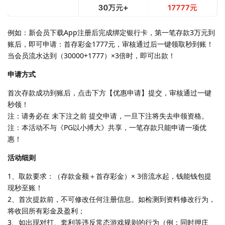
例如：新会员下载App注册后完成绑定银行卡，第一笔存款3万元到
账后，即可申请：首存彩金1777元，审核通过后一键领取秒到账！
当会员流水达到（30000+1777）×3倍时，即可出款！
申请方式
首次存款成功到账后，点击下方【优惠申请】提交，审核通过一键
秒领！
注：请务必在 未下注之前 提交申请，一旦下注将失去申领资格。
注：本活动不与《PG以小搏大》共享，一笔存款只能申请一项优
惠！
活动细则
1、取款要求：（存款金额＋首存彩金）× 3倍流水起，钱能钱包提
现秒至账！
2、首次提款前，不可修改任何注册信息。如检测到资料修改行为，
将收回所有彩金及盈利；
3、如出现对打、套利等违反常态游戏规则的行为（例：同时押庄