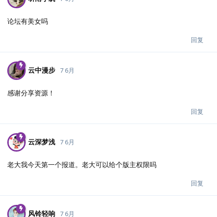
论坛有美女吗
回复
云中漫步
7 6月
感谢分享资源！
回复
云深梦浅
7 6月
老大我今天第一个报道。老大可以给个版主权限吗
回复
风铃轻响
7 6月