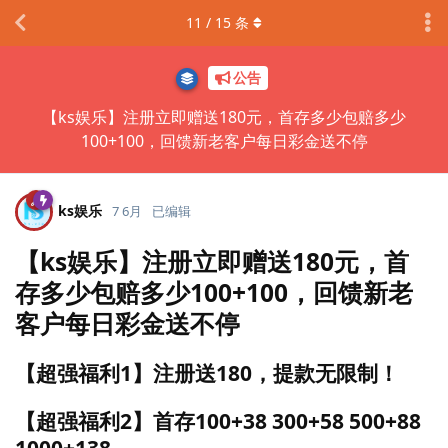
11
/
15
条
公告
【ks娱乐】注册立即赠送180元，首存多少包赔多少
100+100，回馈新老客户每日彩金送不停
ks娱乐
7 6月
已编辑
【ks娱乐】注册立即赠送180元，首
存多少包赔多少100+100，回馈新老
客户每日彩金送不停
【超强福利1】注册送180，提款无限制！
【超强福利2】首存100+38 300+58 500+88
1000+138