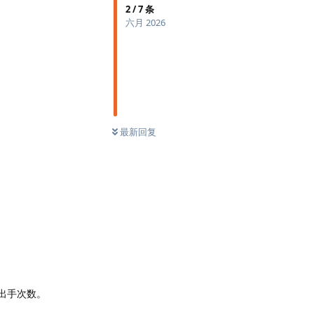
2
/
7
条
六月 2026
最新回复
加出手次数。