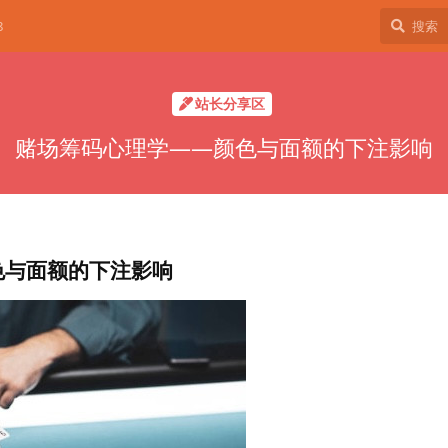
8
站长分享区
赌场筹码心理学——颜色与面额的下注影响
色与面额的下注影响