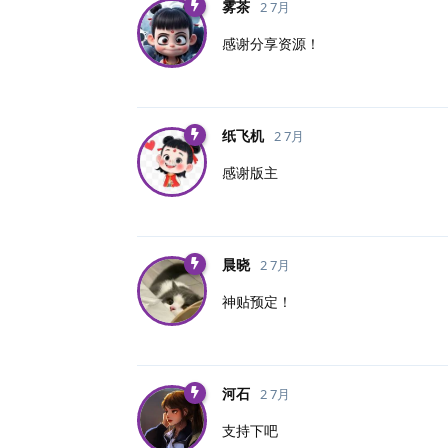
雾茶
2 7月
感谢分享资源！
纸飞机
2 7月
感谢版主
晨晓
2 7月
神贴预定！
河石
2 7月
支持下吧