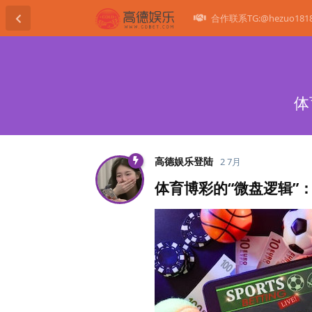
合作联系TG:@hezuo181
体
高德娱乐登陆
2 7月
体育博彩的“微盘逻辑”