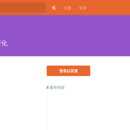
注册
登录
变化
登录以回复
最早内容