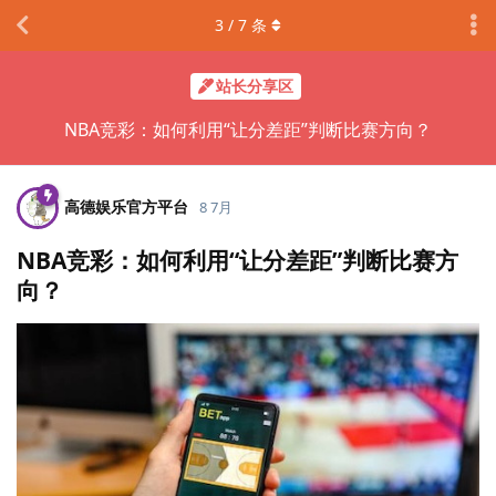
3
/
7
条
站长分享区
NBA竞彩：如何利用“让分差距”判断比赛方向？
高德娱乐官方平台
8 7月
NBA竞彩：如何利用“让分差距”判断比赛方
向？