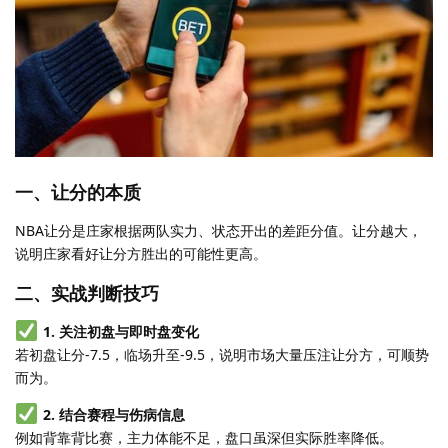
一、让分的本质
NBA让分是庄家根据两队实力、状态开出的差距分值。让分越大，
说明庄家看好让分方胜出的可能性更高。
二、实战判断技巧
1. 关注初盘与即时盘变化
若初盘让分-7.5，临场升至-9.5，说明市场大量压注让分方，可顺势
而为。
2. 结合赛程与伤病信息
例如背靠背比赛，主力体能不足，盘口虽深但实际胜率降低。