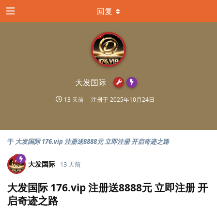
回复
大发国际
13 天前
注册于
2025年10月24日
于
大发国际 176.vip 注册送8888元 立即注册 开启奇迹之路
大发国际
13 天前
大发国际 176.vip 注册送8888元 立即注册 开
启奇迹之路