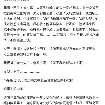
我阻止不了！從小贏、大贏到狂輸，老公一直想翻本，有一次甚至
把我要拿去批貨的一萬元都搶去賭；小贏了又得意起來，後面卻是
更大的黑洞。也沒幾個月，我們的負債增加了一倍。我們吵架，他
哭著說想東山再起，我心軟；他要錢翻本，我不給，他就摔東西，
把小孩嚇得半死，逼得我不得不給；我要離家，他就跪求，哭著說
是最後一次、他要剁掉手指…………….就這樣，有如電視八點檔的劇
情，不斷重複上演。
今天，賭場的人終於找上門了，這個黑洞比我所知道的更深更大。
老公說他要暫時去鄉下躲一躲。
我覺得，老公病了，也廢了吧！這輩子我們就這樣了吧！
而我，累了……………………
高希聖 加惠心理諮商文教基金會實習諮商心理師
給累了的淑華：
這個年真的是個痛苦的一年，從你的描述，家裡的經濟狀況原本已
經負債累累了，如今面對老公積欠的賭債更是雪上加霜，而隨之而