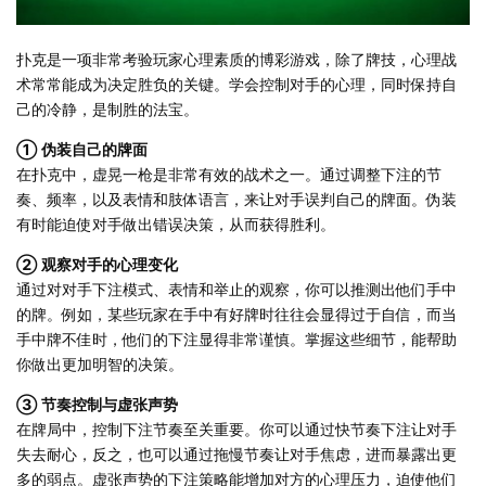
扑克是一项非常考验玩家心理素质的博彩游戏，除了牌技，心理战
术常常能成为决定胜负的关键。学会控制对手的心理，同时保持自
己的冷静，是制胜的法宝。
① 伪装自己的牌面
在扑克中，虚晃一枪是非常有效的战术之一。通过调整下注的节
奏、频率，以及表情和肢体语言，来让对手误判自己的牌面。伪装
有时能迫使对手做出错误决策，从而获得胜利。
② 观察对手的心理变化
通过对对手下注模式、表情和举止的观察，你可以推测出他们手中
的牌。例如，某些玩家在手中有好牌时往往会显得过于自信，而当
手中牌不佳时，他们的下注显得非常谨慎。掌握这些细节，能帮助
你做出更加明智的决策。
③ 节奏控制与虚张声势
在牌局中，控制下注节奏至关重要。你可以通过快节奏下注让对手
失去耐心，反之，也可以通过拖慢节奏让对手焦虑，进而暴露出更
多的弱点。虚张声势的下注策略能增加对方的心理压力，迫使他们