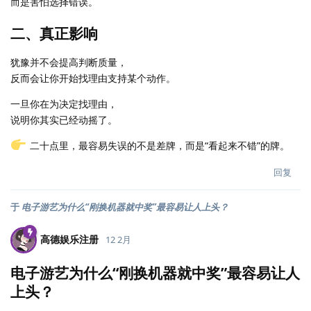
而是害怕选择错误。
二、真正影响
犹豫并不会提高判断质量，
反而会让你开始找理由支持某个动作。
一旦你在为决定找理由，
说明你其实已经动摇了。
二十点里，最容易失误的不是差牌，而是“看起来不错”的牌。
回复
于
电子游艺为什么“刚换机器就中奖”最容易让人上头？
高德娱乐注册
12 2月
电子游艺为什么“刚换机器就中奖”最容易让人
上头？