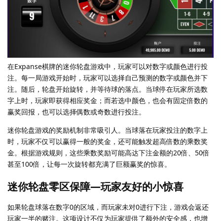
在Expanse棋牌的迷你轮盘游戏中，玩家可以对数字或颜色进行投
注。每一局游戏开始时，玩家可以选择自己预测的数字或颜色并下
注。随后，轮盘开始旋转，并等待球的落点。当球停在玩家所选数
字上时，玩家即获得相应奖金；而若选中颜色，也会有固定倍数的
赢奖回报，也可以选择偶数或奇数进行投注。
迷你轮盘游戏的奖励机制非常吸引人。当球落在玩家投注的数字上
时，玩家不仅可以赢得一般的奖金，还可能触发超高倍数的乘数奖
金。根据游戏规则，这些乘数奖励可能高达下注金额的20倍、50倍
甚至100倍，让每一次旋转都充满了巨额赢奖的惊喜。
迷你轮盘零区保障—玩家友好的小惊喜
如果轮盘球落在数字0的区域，而玩家未对0进行下注，游戏会返还
玩家一半的赌注。这项设计不仅为玩家提供了额外的安全感，也增