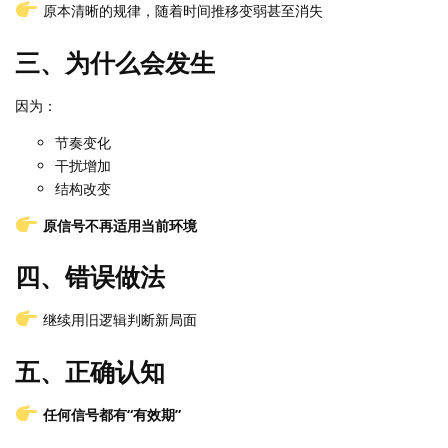
原本清晰的规律，随着时间推移变弱甚至消失
三、为什么会发生
因为：
节奏变化
干扰增加
结构改变
原信号不再适用当前环境
四、错误做法
继续用旧逻辑判断新局面
五、正确认知
任何信号都有“有效期”