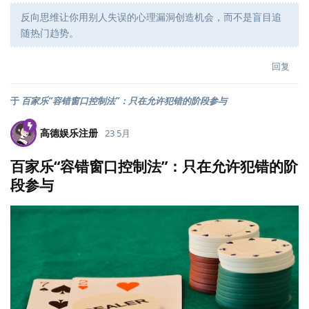
反向思维让你用别人失误的心理漏洞创造机会，而不是盲目追
随热门趋势。
回复
于
百家乐“容错窗口控制法”：只在允许犯错的阶段参与
高德娱乐注册
23 5月
百家乐“容错窗口控制法”：只在允许犯错的阶
段参与