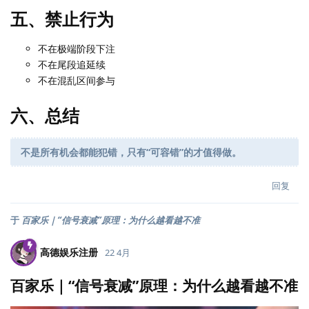
五、禁止行为
不在极端阶段下注
不在尾段追延续
不在混乱区间参与
六、总结
不是所有机会都能犯错，只有“可容错”的才值得做。
回复
于
百家乐｜“信号衰减”原理：为什么越看越不准
高德娱乐注册
22 4月
百家乐｜“信号衰减”原理：为什么越看越不准