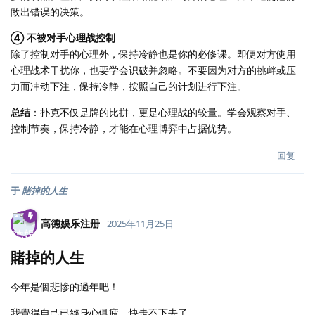
做出错误的决策。
④ 不被对手心理战控制
除了控制对手的心理外，保持冷静也是你的必修课。即便对方使用
心理战术干扰你，也要学会识破并忽略。不要因为对方的挑衅或压
力而冲动下注，保持冷静，按照自己的计划进行下注。
总结
：扑克不仅是牌的比拼，更是心理战的较量。学会观察对手、
控制节奏，保持冷静，才能在心理博弈中占据优势。
回复
于
賭掉的人生
高德娱乐注册
2025年11月25日
賭掉的人生
今年是個悲慘的過年吧！
我覺得自己已經身心俱疲，快走不下去了。