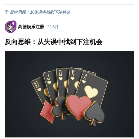
于
反向思维：从失误中找到下注机会
高德娱乐注册
23 6月
反向思维：从失误中找到下注机会