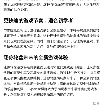
加了玩家持续游戏的乐趣。这种“零区保障”措施体现了TU娱乐城对
玩家的贴心关怀。
更快速的游戏节奏，适合初学者
与传统轮盘相比，迷你轮盘的分区数量较少，使得每局游戏的旋转
速度更快，节奏更为紧凑。这种设计使得迷你轮盘成为追求快速娱
乐的玩家的理想选择。同时，由于投注选项少，玩法简单直观，非
常适合轮盘游戏的新手入门，让他们能够轻松上手。
迷你轮盘带来的全新游戏体验
迷你轮盘游戏将经典的轮盘玩法与简化的游戏设计结合，让玩家在
便捷的环境中享受高频次的赢奖乐趣。通过13个分区设计、红黑双
色选项和高倍数奖励结构，迷你轮盘为玩家带来了一种全新的轮盘
体验。不论是轮盘老手还是新手玩家，都能在这款游戏中找到自己
的乐趣和刺激。 Expanse棋牌致力于为玩家带来最优质的游戏体
验，迷你轮盘将成为您在线赌场娱乐的绝佳选择。
回复