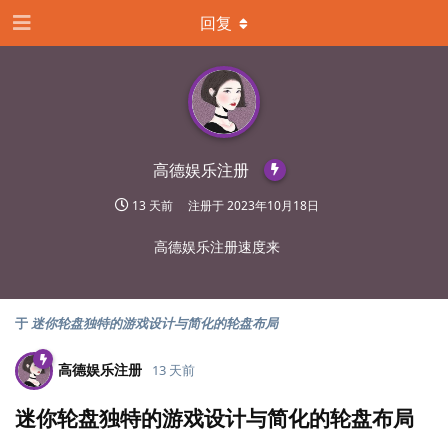
回复
高德娱乐注册
13 天前
注册于
2023年10月18日
高德娱乐注册速度来
于
迷你轮盘独特的游戏设计与简化的轮盘布局
高德娱乐注册
13 天前
迷你轮盘独特的游戏设计与简化的轮盘布局