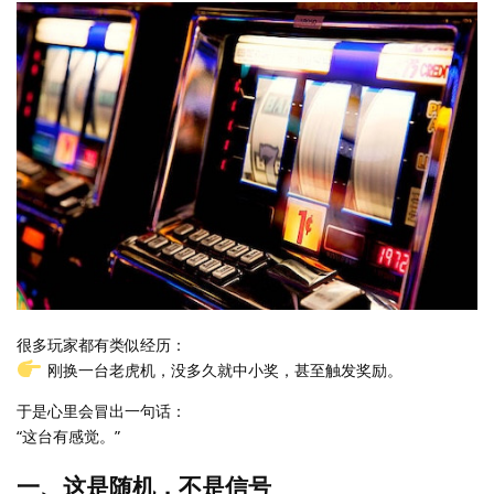
很多玩家都有类似经历：
刚换一台老虎机，没多久就中小奖，甚至触发奖励。
于是心里会冒出一句话：
“这台有感觉。”
一、这是随机，不是信号