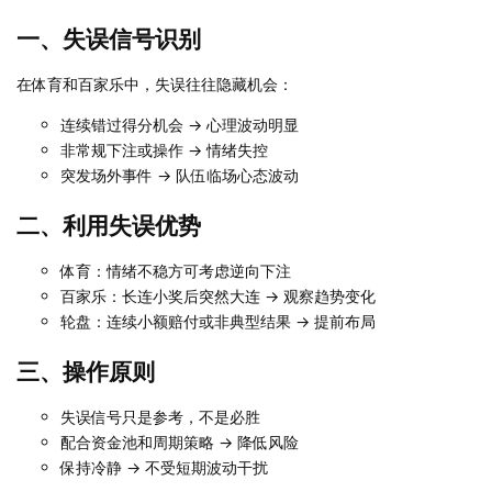
一、失误信号识别
在体育和百家乐中，失误往往隐藏机会：
连续错过得分机会 → 心理波动明显
非常规下注或操作 → 情绪失控
突发场外事件 → 队伍临场心态波动
二、利用失误优势
体育：情绪不稳方可考虑逆向下注
百家乐：长连小奖后突然大连 → 观察趋势变化
轮盘：连续小额赔付或非典型结果 → 提前布局
三、操作原则
失误信号只是参考，不是必胜
配合资金池和周期策略 → 降低风险
保持冷静 → 不受短期波动干扰