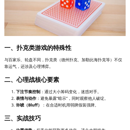
一、扑克类游戏的特殊性
与百家乐、轮盘不同，扑克类（德州扑克、加勒比海扑克等）不仅
靠运气，还涉及心理博弈。
二、心理战核心要素
下注节奏控制
：通过大小筹码变化，迷惑对手。
表情与动作
：避免暴露“暗示”，同时观察他人破绽。
诈唬（Bluff）
：在合适时机用弱牌假装强牌。
三、实战技巧