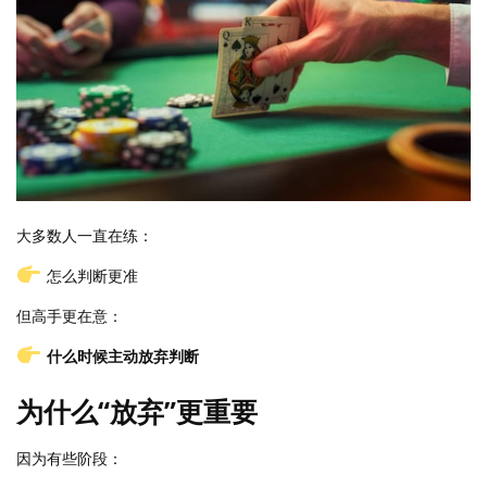
大多数人一直在练：
怎么判断更准
但高手更在意：
什么时候主动放弃判断
为什么“放弃”更重要
因为有些阶段：