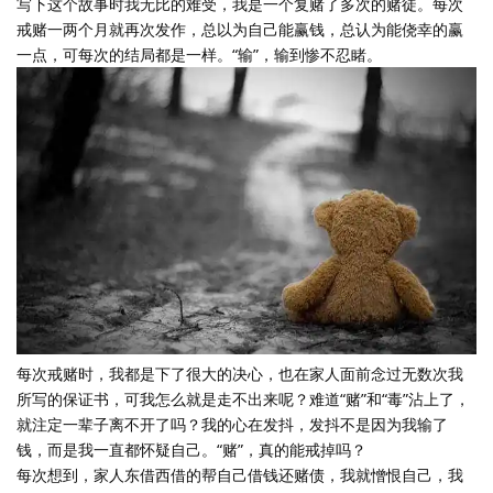
写下这个故事时我无比的难受，我是一个复赌了多次的赌徒。每次
戒赌一两个月就再次发作，总以为自己能赢钱，总认为能侥幸的赢
一点，可每次的结局都是一样。“输”，输到惨不忍睹。
每次戒赌时，我都是下了很大的决心，也在家人面前念过无数次我
所写的保证书，可我怎么就是走不出来呢？难道“赌”和“毒”沾上了，
就注定一辈子离不开了吗？我的心在发抖，发抖不是因为我输了
钱，而是我一直都怀疑自己。“赌”，真的能戒掉吗？
每次想到，家人东借西借的帮自己借钱还赌债，我就憎恨自己，我