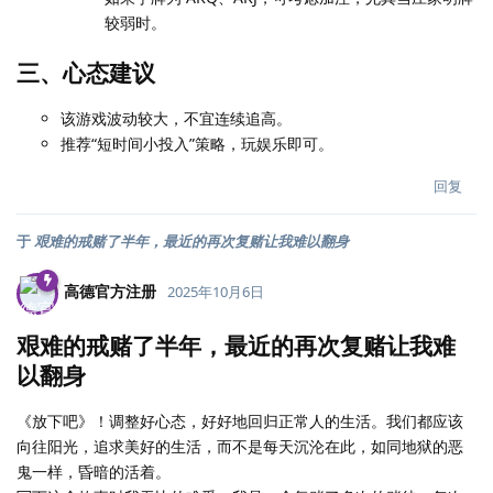
较弱时。
三、心态建议
该游戏波动较大，不宜连续追高。
推荐“短时间小投入”策略，玩娱乐即可。
回复
于
艰难的戒赌了半年，最近的再次复赌让我难以翻身
高德官方注册
2025年10月6日
艰难的戒赌了半年，最近的再次复赌让我难
以翻身
《放下吧》！调整好心态，好好地回归正常人的生活。我们都应该
向往阳光，追求美好的生活，而不是每天沉沦在此，如同地狱的恶
鬼一样，昏暗的活着。