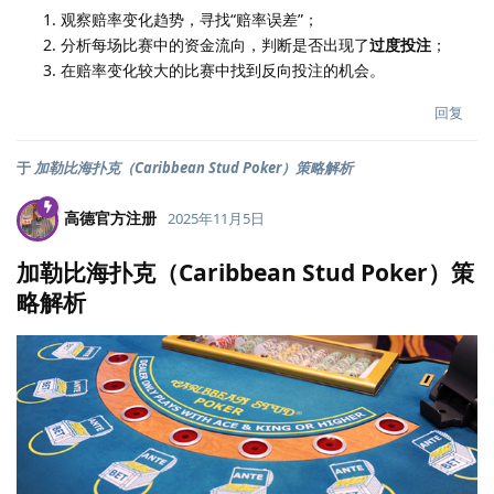
观察赔率变化趋势，寻找“赔率误差”；
分析每场比赛中的资金流向，判断是否出现了
过度投注
；
在赔率变化较大的比赛中找到反向投注的机会。
回复
于
加勒比海扑克（Caribbean Stud Poker）策略解析
高德官方注册
2025年11月5日
加勒比海扑克（Caribbean Stud Poker）策
略解析