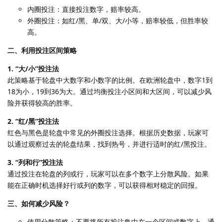
内圈投注：直接投注数字，赔率较高。
外圈投注：如红/黑、单/双、大/小等，赔率较低，但胜率较
高。
二、利用投注区间策略
1. “大/小”投注法
此策略基于轮盘中大数字和小数字的比例。在欧洲轮盘中，数字1到
18为小，19到36为大。通过均衡投注小区间和大区间，可以减少风
险并获得较高的胜率。
2. “红/黑”投注法
红色与黑色是轮盘中常见的外圈投注选择。根据历史数据，玩家可
以通过观察过去的轮盘结果，找到热号，并进行适时的红/黑投注。
3. “列和行”投注法
通过投注在轮盘的列或行，玩家可以在多个数字上分散风险。如果
能在正确时机选择好行或列的数字，可以获得相对稳定的回报。
三、如何减少风险？
使用分散策略：不要将所有投注集中在一个区间或数字上，通