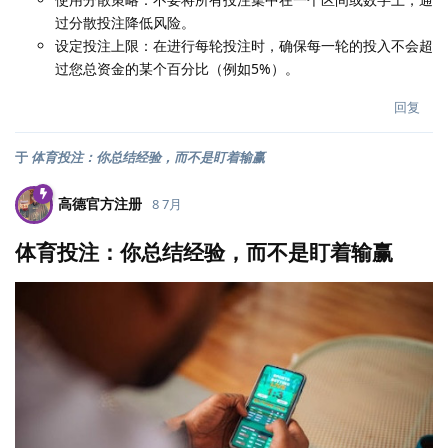
过分散投注降低风险。
设定投注上限：在进行每轮投注时，确保每一轮的投入不会超
过您总资金的某个百分比（例如5%）。
回复
于
体育投注：你总结经验，而不是盯着输赢
高德官方注册
8 7月
体育投注：你总结经验，而不是盯着输赢