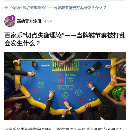
于
百家乐“切点失衡理论”——当牌鞋节奏被打乱会发生什么？
高德官方注册
4 1月
百家乐“切点失衡理论”——当牌鞋节奏被打乱
会发生什么？
百家乐的走势并非完全随机，牌鞋在连续运转时会形成“节奏平衡”，